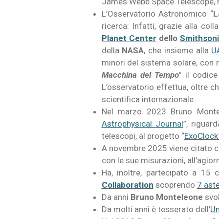
James Webb Space Telescope, m
L’Osservatorio Astronomico “
L
ricerca: Infatti, grazie alla co
Planet Center
dello
Smithsoni
della
NASA
, che insieme alla
U
minori del sistema solare, con re
Macchina del Tempo
” il codic
L’osservatorio effettua, oltre ch
scientifica internazionale.
Nel marzo 2023 Bruno Montele
Astrophysical Journal
”, riguar
telescopi, al progetto “
ExoClock
A novembre 2025 viene citato co
con le sue misurazioni, all'agio
Ha, inoltre, partecipato a 15 
Collaboration
scoprendo
7 aste
Da anni
Bruno Monteleone
svol
Da molti anni è tesserato dell'
Un