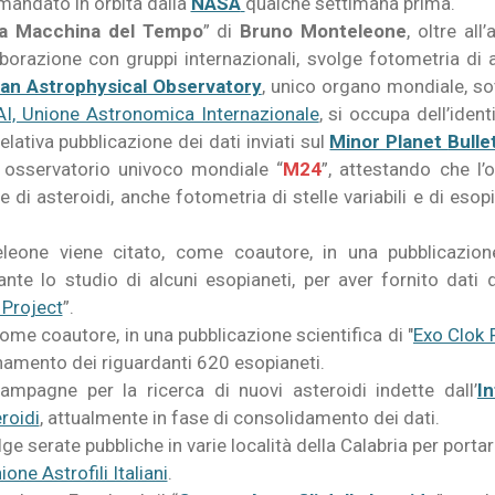
andato in orbita dalla
NASA
qualche settimana prima.
a Macchina del Tempo
” di
Bruno Monteleone
, oltre all
llaborazione con gruppi internazionali, svolge fotometria di 
an Astrophysical Observatory
, unico organo mondiale, so
AI, Unione Astronomica Internazionale
, si occupa dell’iden
lativa pubblicazione dei dati inviati sul
Minor Planet
Bulle
e osservatorio univoco mondiale “
M24
”, attestando che l’o
e di asteroidi, anche fotometria di stelle variabili e di esop
one viene citato, come coautore, in una pubblicazione 
dante lo studio di alcuni esopianeti, per aver fornito dati
 Project
”.
me coautore, in una pubblicazione scientifica di "
Exo Clok 
rnamento dei riguardanti 620 esopianeti.
campagne per la ricerca di nuovi asteroidi indette dall’
I
roidi
, attualmente in fase di consolidamento dei dati.
ge serate pubbliche in varie località della Calabria per portar
ione Astrofili Italiani
.