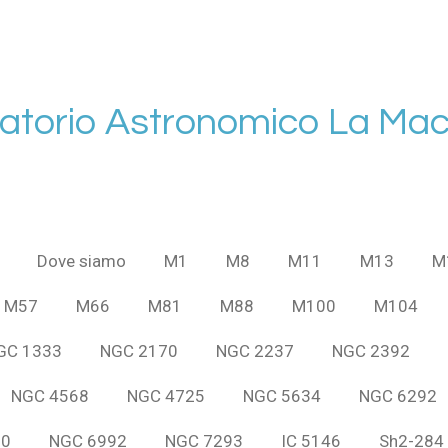
atorio Astronomico La Mac
Dove siamo
M1
M8
M11
M13
M
M57
M66
M81
M88
M100
M104
GC 1333
NGC 2170
NGC 2237
NGC 2392
NGC 4568
NGC 4725
NGC 5634
NGC 6292
60
NGC 6992
NGC 7293
IC 5146
Sh2-284