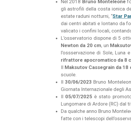
Nel 2018
Bruno Monteleone
fo
gli astrofili della costa ionica
estate raduni notturni, “
Star Pa
dai centri abitati e lontano da 
valicato i confini locali, contan
L’osservatorio dispone di 5 ott
Newton
da 20 cm
, un
Maksuto
l’ossservazione di Sole, Luna e
rifrattore apocromatico da 8 
Il
Maksutov Cassegrain da 18 cm
scuole.
Il
30/06/2023
Bruno Monteleone 
Giornata Internazionale degli As
Il
05/07/2025
è stato promotor
Lungomare di Ardore (RC) dal tito
Da qualche anno Bruno Monteleon
fatte con i telescopi dell’osserv