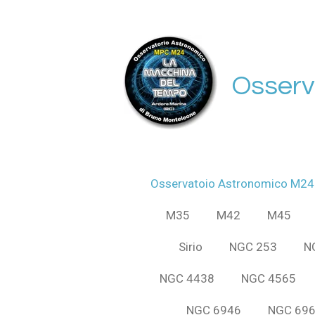
Vai
al
contenuto
principale
Osserv
Osservatoio Astronomico M24
M35
M42
M45
Sirio
NGC 253
N
NGC 4438
NGC 4565
NGC 6946
NGC 69