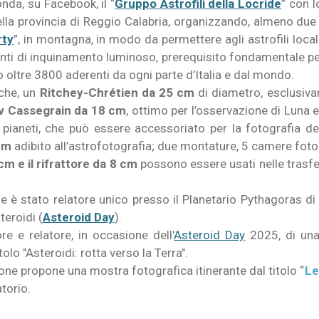
nda, su Facebook, il “
Gruppo Astrofili della Locride
” con 
 della provincia di Reggio Calabria, organizzando, almeno due
rty
”, in montagna, in modo da permettere agli astrofili local
fonti di inquinamento luminoso, prerequisito fondamentale per
do oltre 3800 aderenti da ogni parte d’Italia e dal mondo.
iche, un
Ritchey-Chrétien
da 25 cm
di diametro, esclusivam
v Cassegrain
da 18 cm
, ottimo per l’osservazione di Luna e
 pianeti, che può essere accessoriato per la fotografia del
cm
adibito all’astrofotografia; due montature, 5 camere foto
 e il rifrattore da 8 cm
possono essere usati nelle trasfert
è stato relatore unico presso il Planetario Pythagoras di 
teroidi (
Asteroid Day
).
e e relatore, in occasione dell'
Asteroid Day
2025, di una 
lo "Asteroidi: rotta verso la Terra".
e propone una mostra fotografica itinerante dal titolo “
Le
atorio.