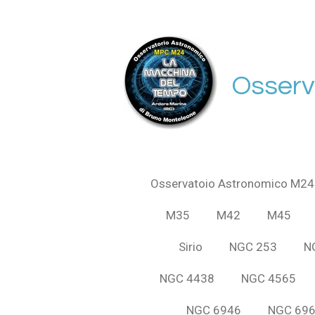
Vai
al
contenuto
principale
Osserv
Osservatoio Astronomico M24
M35
M42
M45
Sirio
NGC 253
N
NGC 4438
NGC 4565
NGC 6946
NGC 69