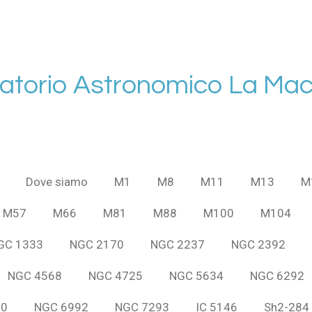
atorio Astronomico La Mac
Dove siamo
M1
M8
M11
M13
M
M57
M66
M81
M88
M100
M104
GC 1333
NGC 2170
NGC 2237
NGC 2392
NGC 4568
NGC 4725
NGC 5634
NGC 6292
60
NGC 6992
NGC 7293
IC 5146
Sh2-284